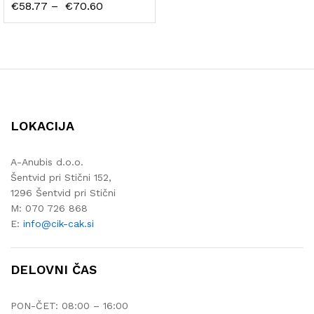
€
58.77
–
€
70.60
LOKACIJA
A-Anubis d.o.o.
Šentvid pri Stični 152,
1296 Šentvid pri Stični
M: 070 726 868
E:
info@cik-cak.si
DELOVNI ČAS
PON-ČET: 08:00 – 16:00