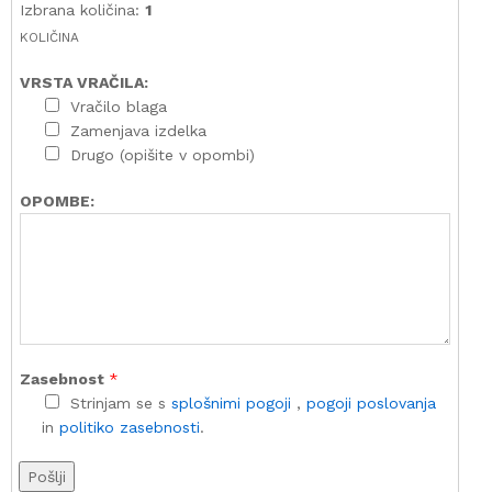
Izbrana količina:
1
KOLIČINA
VRSTA VRAČILA:
Vračilo blaga
Zamenjava izdelka
Drugo (opišite v opombi)
OPOMBE:
Zasebnost
*
Strinjam se s
splošnimi pogoji
,
pogoji poslovanja
in
politiko zasebnosti
.
Pošlji