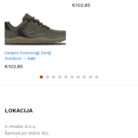
Usnjeni bosonogi čevlji
Usnjeni bosonogi čevlji
Outdoor – kaki
Outdoor – svetlo rjavi
€
102.85
€
102.85
LOKACIJA
A-Anubis d.o.o.
Šentvid pri Stični 152,