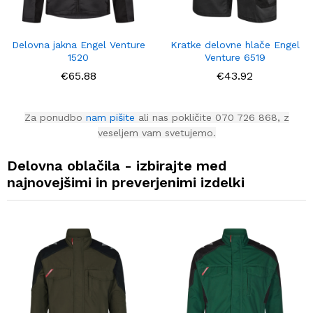
Delovna jakna Engel Venture
Kratke delovne hlače Engel
1520
Venture 6519
€
65.88
€
43.92
Za ponudbo
nam pišite
ali nas pokličite 070 726 868, z
veseljem vam svetujemo.
Delovna oblačila - izbirajte med
najnovejšimi in preverjenimi izdelki