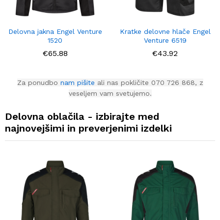
Delovna jakna Engel Venture
Kratke delovne hlače Engel
1520
Venture 6519
€
65.88
€
43.92
Za ponudbo
nam pišite
ali nas pokličite 070 726 868, z
veseljem vam svetujemo.
Delovna oblačila - izbirajte med
najnovejšimi in preverjenimi izdelki