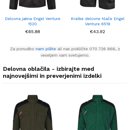
Delovna jakna Engel Venture
Kratke delovne hlače Engel
1520
Venture 6519
€
65.88
€
43.92
Za ponudbo
nam pišite
ali nas pokličite 070 726 868, z
veseljem vam svetujemo.
Delovna oblačila - izbirajte med
najnovejšimi in preverjenimi izdelki